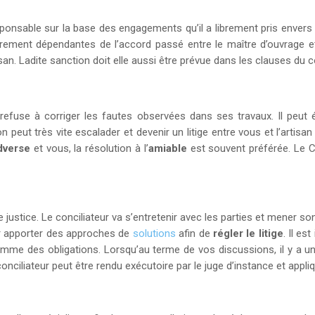
sponsable sur la base des engagements qu’il a librement pris envers l
èrement dépendantes de l’accord passé entre le maître d’ouvrage et
tisan. Ladite sanction doit elle aussi être prévue dans les clauses du c
 refuse à corriger les fautes observées dans ses travaux. Il peut
ion peut très vite escalader et devenir un litige entre vous et l’arti
dverse
et vous, la résolution à l’
amiable
est souvent préférée. Le
 justice. Le conciliateur va s’entretenir avec les parties et mener son
leur apporter des approches de
solutions
afin de
régler le litige
. Il es
 des obligations. Lorsqu’au terme de vos discussions, il y a un ac
u conciliateur peut être rendu exécutoire par le juge d’instance et appl