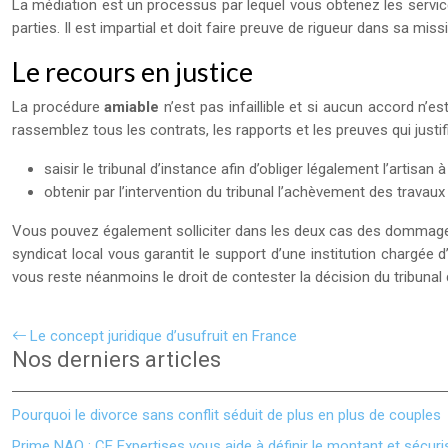
La médiation est un processus par lequel vous obtenez les service
parties. Il est impartial et doit faire preuve de rigueur dans sa miss
Le recours en justice
La procédure
amiable
n’est pas infaillible et si aucun accord n’e
rassemblez tous les contrats, les rapports et les preuves qui justifi
saisir le tribunal d’instance afin d’obliger légalement l’artisan
obtenir par l’intervention du tribunal l’achèvement des travaux
Vous pouvez également solliciter dans les deux cas des dommages 
syndicat local vous garantit le support d’une institution chargée d’
vous reste néanmoins le droit de contester la décision du tribunal
Le concept juridique d’usufruit en France
Nos derniers articles
Pourquoi le divorce sans conflit séduit de plus en plus de couples
Prime NAO : CE Expertises vous aide à définir le montant et sécuri