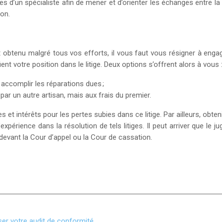
s d’un spécialiste afin de mener et d’orienter les échanges entre la
ion.
st obtenu malgré tous vos efforts, il vous faut vous résigner à enga
ent votre position dans le litige. Deux options s’offrent alors à vous 
 à accomplir les réparations dues ;
 par un autre artisan, mais aux frais du premier.
et intérêts pour les pertes subies dans ce litige.
Par ailleurs, obt
expérience dans la résolution de tels litiges. Il peut arriver que le
 devant la Cour d’appel ou la Cour de cassation.
ser votre audit de conformité