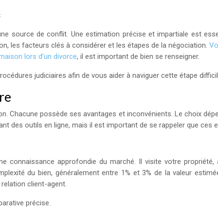
t
ne source de conflit. Une estimation précise et impartiale est esse
on, les facteurs clés à considérer et les étapes de la négociation.
Vo
maison lors d’un divorce
, il est important de bien se renseigner.
cédures judiciaires afin de vous aider à naviguer cette étape diffici
re
n. Chacune possède ses avantages et inconvénients. Le choix dépendr
t des outils en ligne, mais il est important de se rappeler que ces 
une connaissance approfondie du marché. Il visite votre propriét
 complexité du bien, généralement entre 1% et 3% de la valeur esti
relation client-agent.
parative précise.