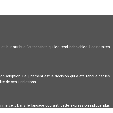
 et leur attribue l'authenticité qui les rend indéniables. Les notaires
 son adoption. Le jugement est la décision qui a été rendue par les
ité de ces juridictions.
ommerce.... Dans le langage courant, cette expression indique plus
sion de justice rendue par une cour.