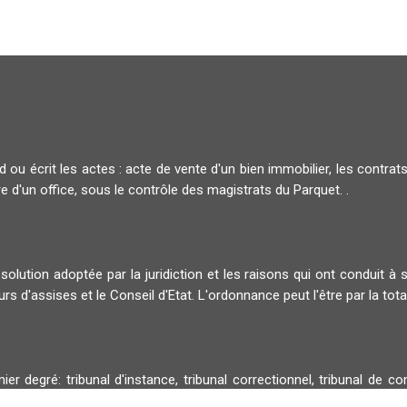
nd ou écrit les actes : acte de vente d'un bien immobilier, les contrats
e d'un office, sous le contrôle des magistrats du Parquet. .
olution adoptée par la juridiction et les raisons qui ont conduit à
urs d'assises et le Conseil d'Etat. L'ordonnance peut l'être par la total
r degré: tribunal d'instance, tribunal correctionnel, tribunal de c
un jugement ne doit pas être confondu avec un arrêt qui est une déci