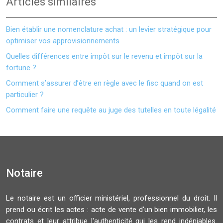
Articles similaires
Bien établir une nomenclature achat : un levier stratégique pour
optimiser vos approvisionnements
Quelles différences entre impôt sur le revenu et impôt sur la
fortune ?
Comment s’assurer d’être en règle avec le fisc quand on est
particulier ?
Comment faire une requête au juge des tutelles en toute légalité
Notaire
Le notaire est un officier ministériel, professionnel du droit. Il
prend ou écrit les actes : acte de vente d'un bien immobilier, les
contrats et leur attribue l'authenticité qui les rend indéniables.