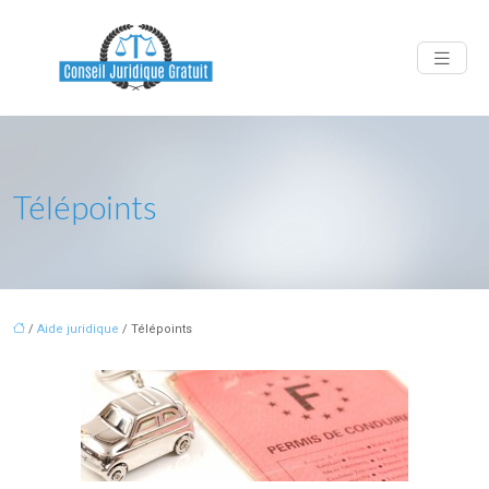
Télépoints
/
Aide juridique
/ Télépoints