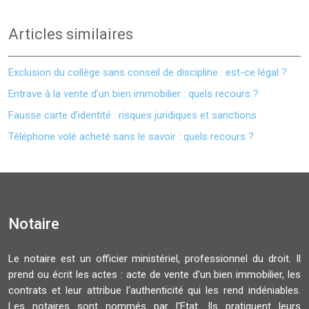
Articles similaires
Exclusion du collège sans conseil de discipline : est-ce légal ?
Entrave à la vente d’un bien immobilier : quels recours ?
Fausse carte d’identité : risques juridiques et sanctions
Téléphone volé acheté sans le savoir : quels recours ?
Notaire
Le notaire est un officier ministériel, professionnel du droit. Il
prend ou écrit les actes : acte de vente d'un bien immobilier, les
contrats et leur attribue l'authenticité qui les rend indéniables.
Les notaires sont nommés par l'Etat. Ils pratiquent leurs