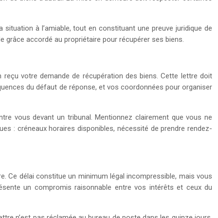
a situation à l’amiable, tout en constituant une preuve juridique de
de grâce accordé au propriétaire pour récupérer ses biens.
 reçu votre demande de récupération des biens. Cette lettre doit
onséquences du défaut de réponse, et vos coordonnées pour organiser
ontre vous devant un tribunal. Mentionnez clairement que vous ne
ques : créneaux horaires disponibles, nécessité de prendre rendez-
ure. Ce délai constitue un minimum légal incompressible, mais vous
résente un compromis raisonnable entre vos intérêts et ceux du
 lettre n’est pas réclamée au bureau de poste dans les quinze jours,