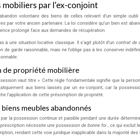
 mobiliers par l’ex-conjoint
d’abandon volontaire des biens de celles relevant d’un simple oubli
ées par votre ancien partenaire. La loi considère qu’un bien est ab
 silence prolongé face aux demandes de récupération.
 à une situation locative classique. Il s’agit plutôt d’un
contrat de
 de garde raisonnable, mais ne l’oblige pas à les conserver indéfin
sonnable.
n de propriété mobilière
ossession vaut titre ». Cette règle fondamentale signifie que la pers
atiquement aux biens laissés par un ex-conjoint, car la possessi
che l’application de cette présomption de propriété.
es biens meubles abandonnés
en par la possession continue et paisible pendant une durée détermi
ar prescription nécessite une possession
de bonne foi
, ce qui exclut
ption, rendant cette voie juridique inapplicable dans la majorité des 