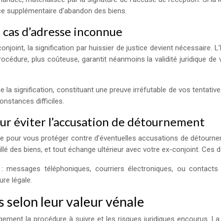
ice supplémentaire d’abandon des biens.
n cas d’adresse inconnue
njoint, la signification par huissier de justice devient nécessaire. 
océdure, plus coûteuse, garantit néanmoins la validité juridique d
de la signification, constituant une preuve irréfutable de vos tentati
nstances difficiles.
ur éviter l’accusation de détournement
lle pour vous protéger contre d’éventuelles accusations de détourne
lé des biens, et tout échange ultérieur avec votre ex-conjoint. Ces d
: messages téléphoniques, courriers électroniques, ou contact
ure légale.
s selon leur valeur vénale
rgement la procédure à suivre et les risques juridiques encourus. 