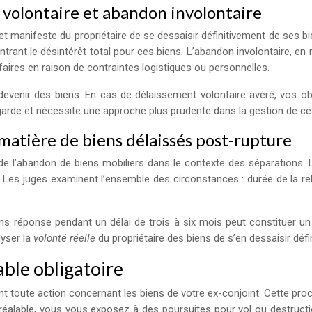
 volontaire et abandon involontaire
et manifeste du propriétaire de se dessaisir définitivement de ses bie
ant le désintérêt total pour ces biens. L’abandon involontaire, en
faires en raison de contraintes logistiques ou personnelles.
 devenir des biens. En cas de délaissement volontaire avéré, vos o
 garde et nécessite une approche plus prudente dans la gestion de ce
 matière de biens délaissés post-rupture
e l’abandon de biens mobiliers dans le contexte des séparations. L
Les juges examinent l’ensemble des circonstances : durée de la rela
s réponse pendant un délai de trois à six mois peut constituer un 
lyser la
volonté réelle
du propriétaire des biens de s’en dessaisir défi
ble obligatoire
t toute action concernant les biens de votre ex-conjoint. Cette pro
éalable, vous vous exposez à des poursuites pour vol ou destructi