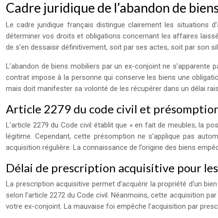
Cadre juridique de l’abandon de biens
Le cadre juridique français distingue clairement les situations 
déterminer vos droits et obligations concernant les affaires laiss
de s’en dessaisir définitivement, soit par ses actes, soit par son
L’abandon de biens mobiliers par un ex-conjoint ne s’apparente pas
contrat impose à la personne qui conserve les biens une obligation
mais doit manifester sa volonté de les récupérer dans un délai rai
Article 2279 du code civil et présomptio
L’article 2279 du Code civil établit que « en fait de meubles, la p
légitime. Cependant, cette présomption ne s’applique pas autom
acquisition régulière. La connaissance de l’origine des biens empê
Délai de prescription acquisitive pour l
La prescription acquisitive permet d’acquérir la propriété d’un bi
selon l’article 2272 du Code civil. Néanmoins, cette acquisition p
votre ex-conjoint. La mauvaise foi empêche l’acquisition par prescri