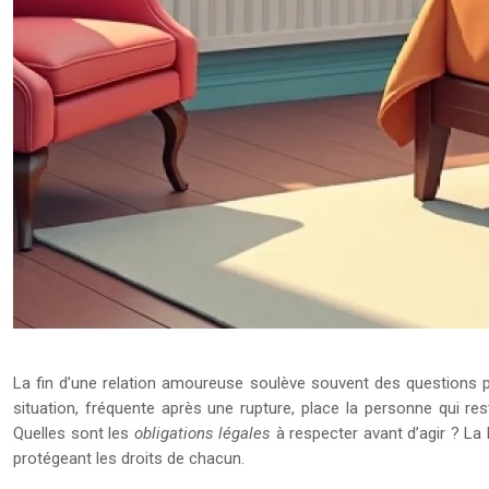
La fin d’une relation amoureuse soulève souvent des questions p
situation, fréquente après une rupture, place la personne qui r
Quelles sont les
obligations légales
à respecter avant d’agir ? La 
protégeant les droits de chacun.