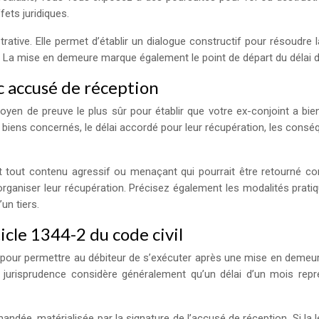
ets juridiques.
ative. Elle permet d’établir un dialogue constructif pour résoudre l
ui. La mise en demeure marque également le point de départ du délai 
 accusé de réception
en de preuve le plus sûr pour établir que votre ex-conjoint a bien
des biens concernés, le délai accordé pour leur récupération, les c
t tout contenu agressif ou menaçant qui pourrait être retourné c
 organiser leur récupération. Précisez également les modalités prati
un tiers.
ticle 1344-2 du code civil
urs pour permettre au débiteur de s’exécuter après une mise en deme
a jurisprudence considère généralement qu’un délai d’un mois rep
mmandée, matérialisée par la signature de l’accusé de réception. Si la