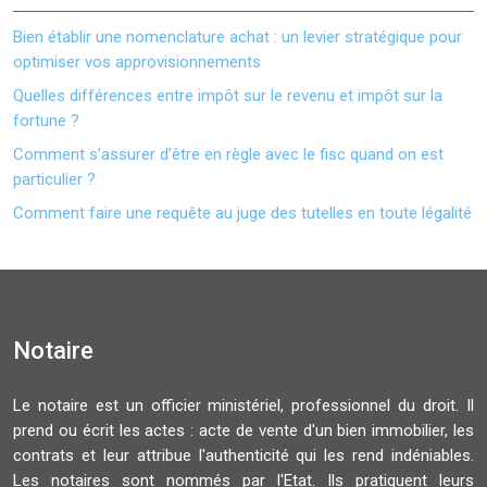
Bien établir une nomenclature achat : un levier stratégique pour
optimiser vos approvisionnements
Quelles différences entre impôt sur le revenu et impôt sur la
fortune ?
Comment s’assurer d’être en règle avec le fisc quand on est
particulier ?
Comment faire une requête au juge des tutelles en toute légalité
Notaire
Le notaire est un officier ministériel, professionnel du droit. Il
prend ou écrit les actes : acte de vente d'un bien immobilier, les
contrats et leur attribue l'authenticité qui les rend indéniables.
Les notaires sont nommés par l'Etat. Ils pratiquent leurs