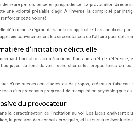
tion demeure parfois ténue en jurisprudence. La provocation directe
 une volonté préalable d’agir. À l’inverse, la complicité par insti
 renforcer cette volonté.
 elle détermine le régime de sanctions applicable. Les sanctions po
apprécie souverainement les circonstances de l’affaire pour détermine
matière d’incitation délictuelle
ernant l’incitation aux infractions. Dans un arrêt de référence, e
. Les juges du fond doivent rechercher si les propos tenus ou les
résulter d’une succession d’actes ou de propos, créant un faiscea
que mais d’un processus progressif de manipulation psychologique o
olosive du provocateur
ans la caractérisation de l’incitation au vol. Les juges analysent pl
tation, la précision des conseils prodigués, et la fourniture éventuel