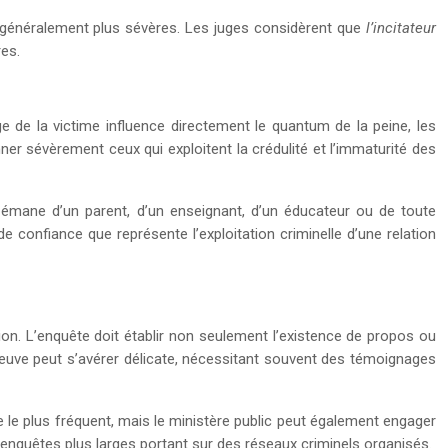
t généralement plus sévères. Les juges considèrent que
l’incitateur
res.
e de la victime influence directement le quantum de la peine, les
nner sévèrement ceux qui exploitent la crédulité et l’immaturité des
on émane d’un parent, d’un enseignant, d’un éducateur ou de toute
e confiance que représente l’exploitation criminelle d’une relation
tion. L’enquête doit établir non seulement l’existence de propos ou
e preuve peut s’avérer délicate, nécessitant souvent des témoignages
e le plus fréquent, mais le ministère public peut également engager
 d’enquêtes plus larges portant sur des réseaux criminels organisés.