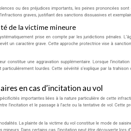
 violences ou des préjudices importants, les peines prononcées son
infractions graves, justifiant des sanctions dissuasives et exemplai
ité de la victime mineure
ystématiquement prise en compte par les juridictions pénales. L’âg
n revêt un caractère grave. Cette approche protectrice vise à sanctio
mineur constitue une aggravation supplémentaire. Lorsque l’incitati
particulièrement lourdes. Cette sévérité s’explique par la trahison d
ires en cas d’incitation au vol
écificités importantes liées à la nature particulière de cette infrac
ntre l’incitation et le passage à l’acte ou la tentative de vol. Cett
dalités. La plainte de la victime du vol constitue le mode de saisin
des mineurs. Dans certains cas, l’incitation peut être découverte lors