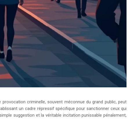
e provocation criminelle, souvent méconnue du grand public, peut
ablissant un cadre répressif spécifique pour sanctionner ceux qui
simple suggestion et la véritable incitation punissable pénalement,