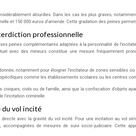
 considérablement alourdies. Dans les cas les plus graves, notamme
inelle et 150 000 euros d’amende. Cette gradation des peines permet u
erdiction professionnelle
ses peines complémentaires adaptées à la personnalité de l’incitateu
ituel avec des mineurs constitue une mesure fréquemment prononc
donnée, notamment pour éloigner l’incitateur de zones sensibles où i
ts spécifiques comme les établissements scolaires ou les centres c
iviques, civils ou de famille, ainsi que la confiscation d’objets ay
l’incitation criminelle.
 du vol incité
recte avec la gravité du vol incité. Pour une incitation au vol simp
, accompagnées de mesures de suivi socio-judiciaire. Cette a