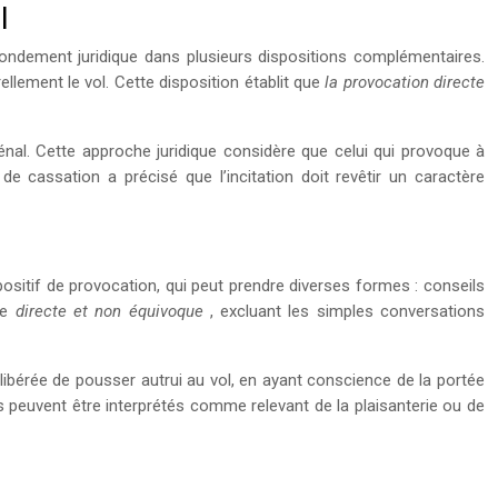
l
n fondement juridique dans plusieurs dispositions complémentaires.
llement le vol. Cette disposition établit que
la provocation directe
pénal. Cette approche juridique considère que celui qui provoque à
de cassation a précisé que l’incitation doit revêtir un caractère
 positif de provocation, qui peut prendre diverses formes : conseils
re
directe et non équivoque
, excluant les simples conversations
élibérée de pousser autrui au vol, en ayant conscience de la portée
s peuvent être interprétés comme relevant de la plaisanterie ou de