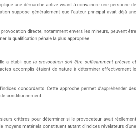
 implique une démarche active visant à convaincre une personne de
gation suppose généralement que l’auteur principal avait déjà une
ur provocation directe, notamment envers les mineurs, peuvent être
r la qualification pénale la plus appropriée.
lle a établi que
la provocation doit être suffisamment précise et
 actes accomplis étaient de nature à déterminer effectivement le
u d’indices concordants. Cette approche permet d’appréhender des
u de conditionnement.
usieurs critères pour déterminer si le provocateur avait réellement
le de moyens matériels constituent autant d’indices révélateurs d’une