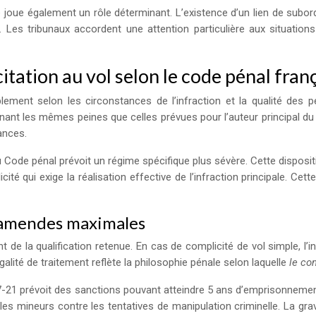
 joue également un rôle déterminant. L’existence d’un lien de subordin
ée. Les tribunaux accordent une attention particulière aux situati
tation au vol selon le code pénal fran
ement selon les circonstances de l’infraction et la qualité des pe
nant les mêmes peines que celles prévues pour l’auteur principal du v
ances.
du Code pénal prévoit un régime spécifique plus sévère. Cette dispos
é qui exige la réalisation effective de l’infraction principale. Cet
 amendes maximales
t de la qualification retenue. En cas de complicité de vol simple, 
alité de traitement reflète la philosophie pénale selon laquelle
le co
 227-21 prévoit des sanctions pouvant atteindre 5 ans d’emprisonnem
s mineurs contre les tentatives de manipulation criminelle. La gravi