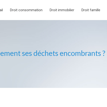
ail
Droit consommation
Droit immobilier
Droit famille
acement ses déchets encombrants ?