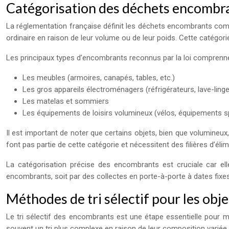
Catégorisation des déchets encombra
La réglementation française définit les déchets encombrants com
ordinaire en raison de leur volume ou de leur poids. Cette catégor
Les principaux types d’encombrants reconnus par la loi comprenne
Les meubles (armoires, canapés, tables, etc.)
Les gros appareils électroménagers (réfrigérateurs, lave-linge,
Les matelas et sommiers
Les équipements de loisirs volumineux (vélos, équipements spo
Il est important de noter que certains objets, bien que volumine
font pas partie de cette catégorie et nécessitent des filières d’élim
La catégorisation précise des encombrants est cruciale car elle
encombrants, soit par des collectes en porte-à-porte à dates fixe
Méthodes de tri sélectif pour les obj
Le tri sélectif des encombrants est une étape essentielle pour 
souvent un tri plus complexe en raison de leur composition variée et