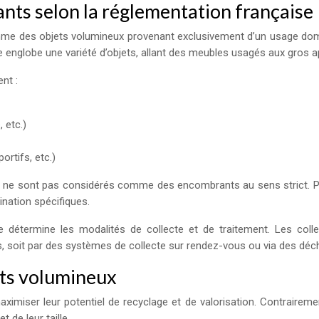
nts selon la réglementation française
me des objets volumineux provenant exclusivement d’un usage domest
ie englobe une variété d’objets, allant des meubles usagés aux gros 
nt :
 etc.)
rtifs, etc.)
ux, ne sont pas considérés comme des encombrants au sens strict. P
ination spécifiques.
 détermine les modalités de collecte et de traitement. Les colle
s, soit par des systèmes de collecte sur rendez-vous ou via des déch
ets volumineux
maximiser leur potentiel de recyclage et de valorisation. Contrair
 de leur taille.