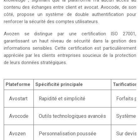
knowledge
, signifiant que la plateforme n’a aucun accès au
contenu des échanges entre client et avocat. Avocode, de son
côté, propose un système de double authentification pour
renforcer la sécurité des comptes utilisateurs.
Avozen se distingue par une certification ISO 27001,
garantissant un haut niveau de sécurité dans la gestion des
informations sensibles. Cette certification est particulièrement
appréciée par les clients entreprises soucieux de la protection
de leurs données stratégiques.
Plateforme
Spécificité principale
Tarification
Avostart
Rapidité et simplicité
Forfaits pr
Avocode
Outils technologiques avancés
Système de
Avozen
Personnalisation poussée
Sur devis